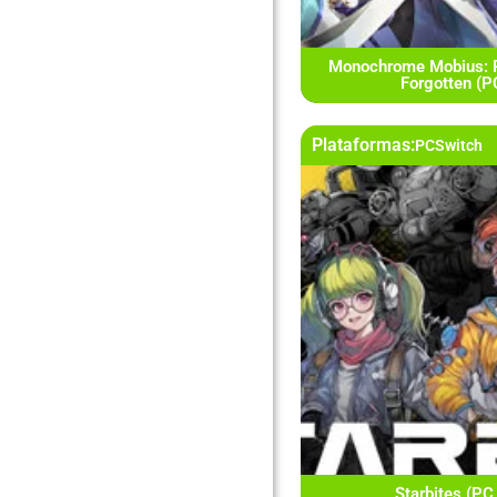
Monochrome Mobius: 
Forgotten (
Plataformas:
PC
Switch
Starbites (PC