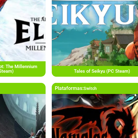
ot: The Millennium
 Steam)
Tales of Seikyu (PC Steam)
Plataformas:
Switch