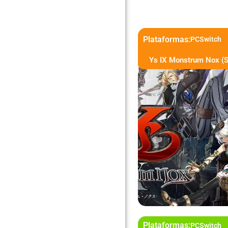
Plataformas:
PC
Switch
Ys IX Monstrum Nox (
Plataformas:
PC
Switch