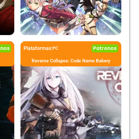
onos
Patronos
Plataformas:
PC
Reverse Collapse: Code Name Bakery