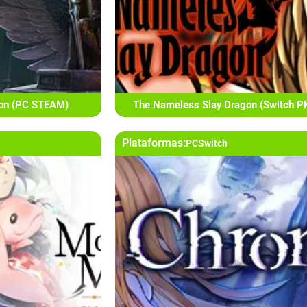
ion (PC STEAM)
The Nameless Slay Dragon (Switch P
Plataformas:
PC
Switch