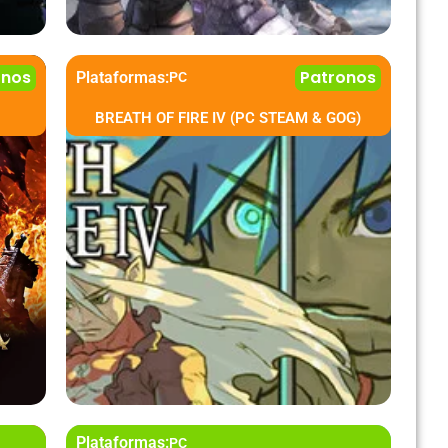
onos
Patronos
Plataformas:
PC
BREATH OF FIRE IV (PC STEAM & GOG)
Plataformas:
PC