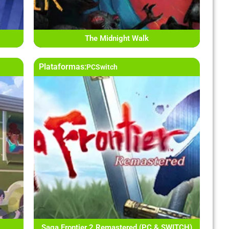
The Midnight Walk
Plataformas:
PC
Switch
Saga Frontier 2 Remastered (PC & SWITCH)