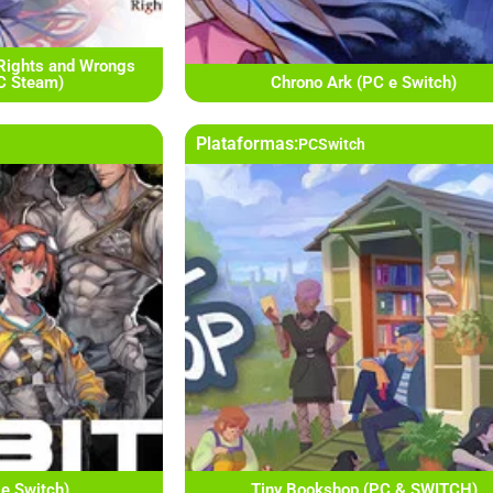
Rights and Wrongs
PC Steam)
Chrono Ark (PC e Switch)
Plataformas:
PC
Switch
 e Switch)
Tiny Bookshop (PC & SWITCH)