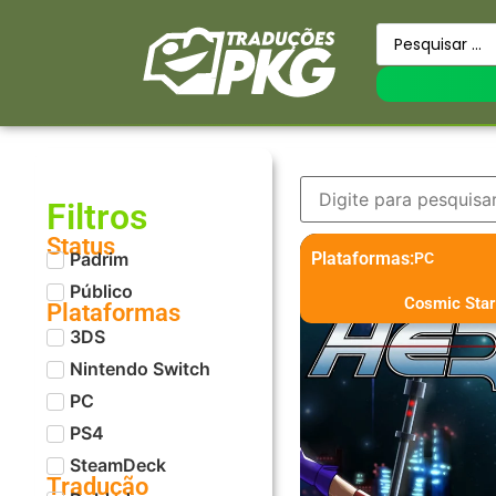
Filtros
Status
Padrim
Plataformas:
PC
Público
Cosmic Star
Plataformas
3DS
Nintendo Switch
PC
PS4
SteamDeck
Tradução