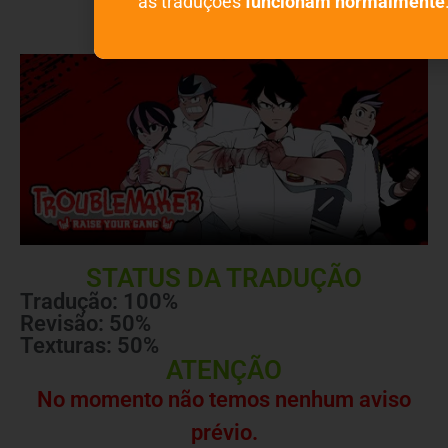
as traduções
funcionam normalmente
STATUS DA TRADUÇÃO
Tradução: 100%
Revisão: 50%
Texturas: 50%
ATENÇÃO
No momento não temos nenhum aviso
prévio.