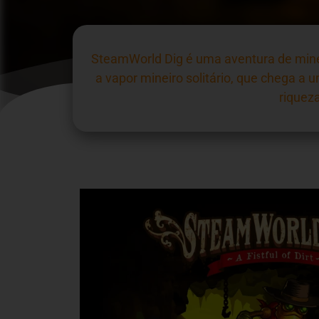
SteamWorld Dig é uma aventura de mine
a vapor mineiro solitário, que chega a
riquez