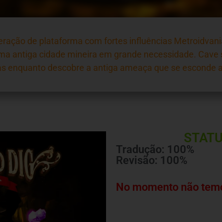
ração de plataforma com fortes influências Metroidvani
 uma antiga cidade mineira em grande necessidade. Cave
as enquanto descobre a antiga ameaça que se esconde 
STATU
Tradução: 100%
Revisão: 100%
No momento não temo