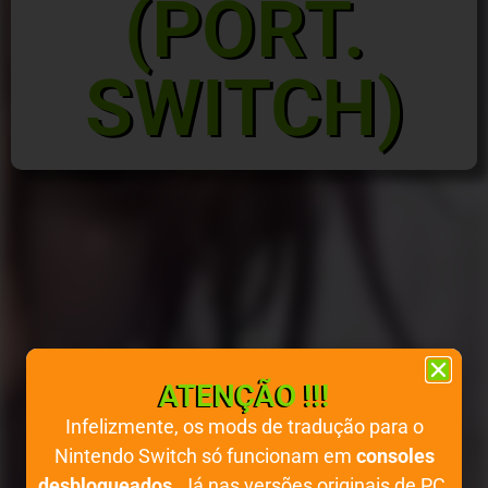
(PORT.
SWITCH)
ATENÇÃO !!!
Infelizmente, os mods de tradução para o
Nintendo Switch só funcionam em
consoles
desbloqueados
. Já nas versões originais de PC,