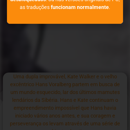
as traduções
funcionam normalmente
.
Uma dupla improvável, Kate Walker e o velho
excêntrico Hans Voralberg partem em busca de
um mundo esquecido, lar dos últimos mamutes
lendários da Sibéria. Hans e Kate continuam o
empreendimento impossível que Hans havia
iniciado vários anos antes, e sua coragem e
perseverança os levam através de uma série de