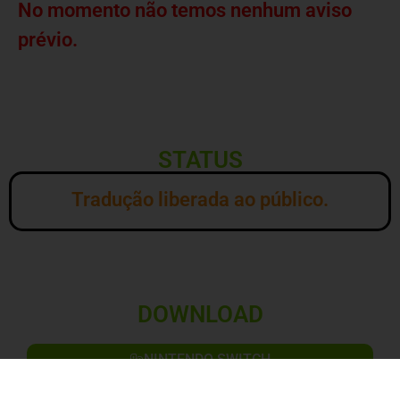
No momento não temos nenhum aviso
prévio.
STATUS
Tradução liberada ao público.
DOWNLOAD
NINTENDO SWITCH