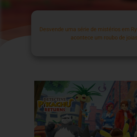
Desvende uma série de mistérios em Ry
acontece um roubo de joias