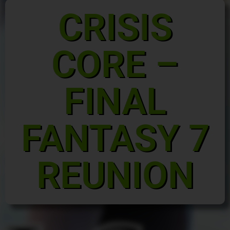
CRISIS
CORE –
FINAL
FANTASY 7
REUNION