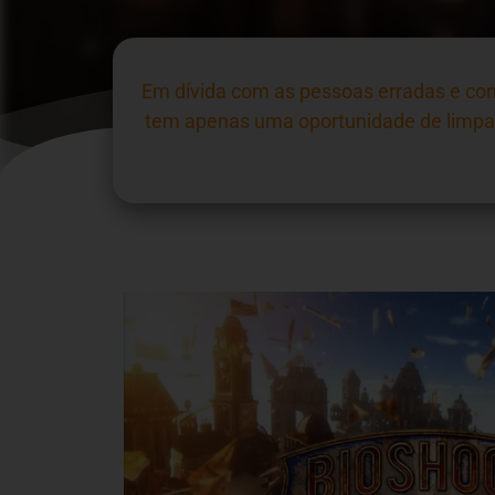
Em dívida com as pessoas erradas e com 
tem apenas uma oportunidade de limpar 