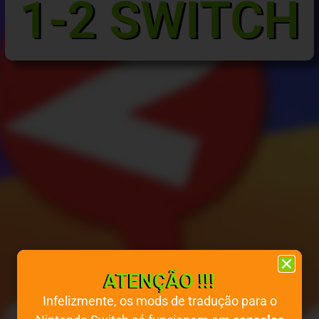
1-2 SWITCH
ATENÇÃO !!!
Infelizmente, os mods de tradução para o