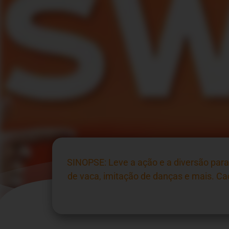
SINOPSE: Leve a ação e a diversão para
de vaca, imitação de danças e mais. Ca