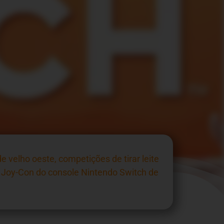
velho oeste, competições de tirar leite
e Joy-Con do console Nintendo Switch de