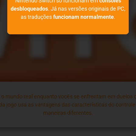
Nintendo Switch só funcionam em
consoles
desbloqueados
. Já nas versões originais de PC,
as traduções
funcionam normalmente
.
 o mundo real enquanto vocês se enfrentam em duelos de 
da jogo usa as vantagens das características do control
maneiras diferentes.