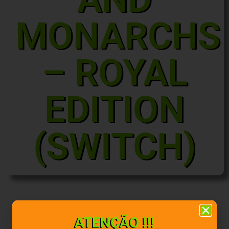
MONARCHS
– ROYAL
EDITION
(SWITCH)
ATENÇÃO !!!