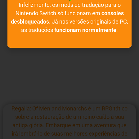
Infelizmente, os mods de tradução para o
Nintendo Switch só funcionam em
consoles
desbloqueados
. Já nas versões originais de PC,
as traduções
funcionam normalmente
.
Regalia: Of Men and Monarchs é um RPG tático
sobre a restauração de um reino caído à sua
antiga glória. Embarque em uma aventura que
irá lembrá-lo de suas melhores experiências de