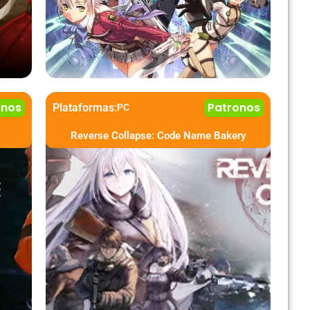
onos
Patronos
Plataformas:
PC
Reverse Collapse: Code Name Bakery