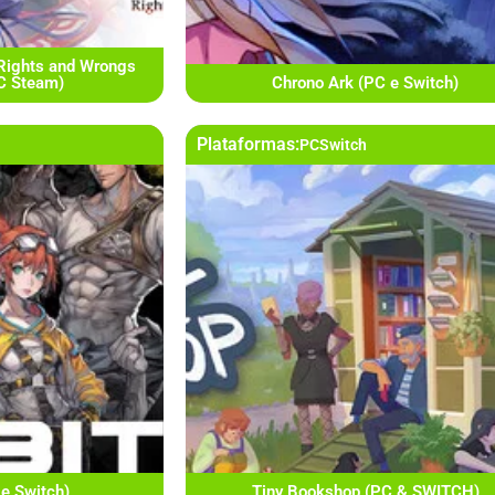
Rights and Wrongs
PC Steam)
Chrono Ark (PC e Switch)
Plataformas:
PC
Switch
 e Switch)
Tiny Bookshop (PC & SWITCH)