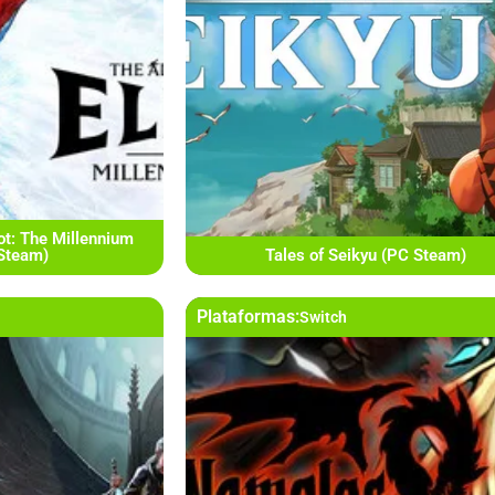
ot: The Millennium
 Steam)
Tales of Seikyu (PC Steam)
Plataformas:
Switch