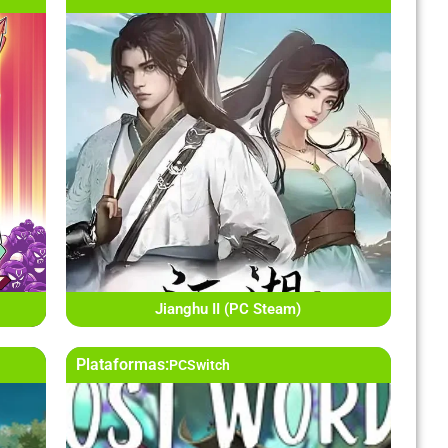
Jianghu II (PC Steam)
Plataformas:
PC
Switch