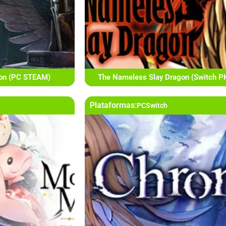
ion (PC STEAM)
The Nameless Slay Dragon (Switch P
Plataformas:
PC
Switch