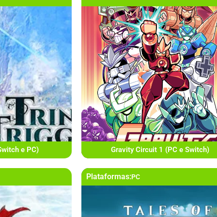
(Switch e PC)
Gravity Circuit 1 (PC e Switch)
Plataformas:
PC