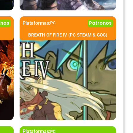
onos
Patronos
Plataformas:
PC
BREATH OF FIRE IV (PC STEAM & GOG)
Plataformas:
PC