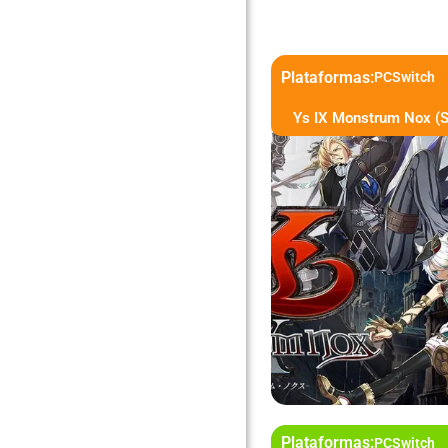
Plataformas:
PC
Switch
Ys IX Monstrum Nox (
Plataformas:
PC
Switch