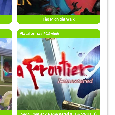
The Midnight Walk
Plataformas:
PC
Switch
Saga Frontier 2 Remastered (PC & SWITCH)