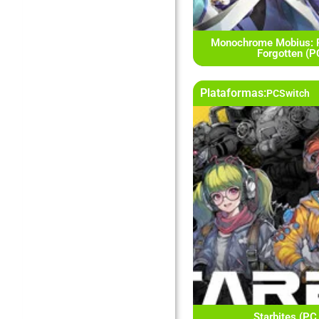
Monochrome Mobius: 
Forgotten (
Plataformas:
PC
Switch
Starbites (PC