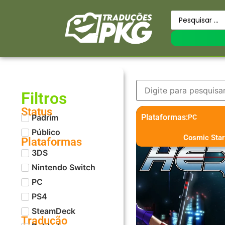
Filtros
Status
Padrim
Plataformas:
PC
Público
Cosmic Star
Plataformas
3DS
Nintendo Switch
PC
PS4
SteamDeck
Tradução